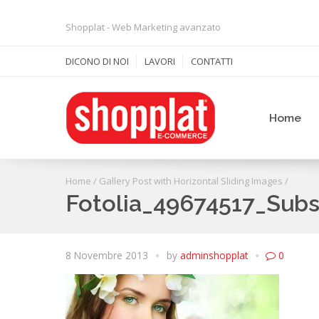
Shopplat - Web Marketing avanzato
DICONO DI NOI
LAVORI
CONTATTI
Home
Home
/
Gallery Post with Horizontal Sliding Images
/
Fotolia_49674517_Sub
8 Novembre 2013
by
adminshopplat
0